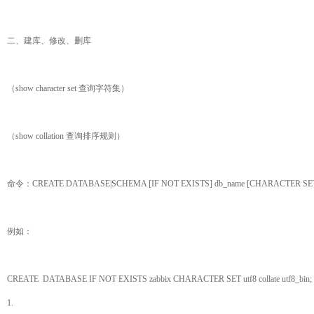
二、建库、修改、删库
（show character set 查询字符集）
（show collation 查询排序规则）
命令：CREATE DATABASE|SCHEMA [IF NOT EXISTS] db_name [CHARACTE
例如：
CREATE DATABASE IF NOT EXISTS zabbix CHARACTER SET utf8 collate utf8_bin;
1.