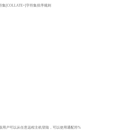
T=] 字符集[COLLATE=]字符集排序规则
果想让该用户可以从任意远程主机登陆，可以使用通配符%