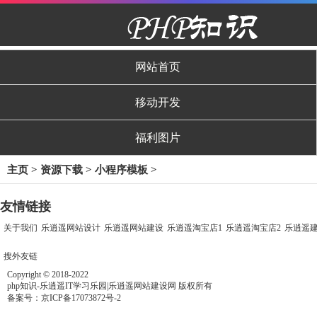
网站首页
移动开发
福利图片
主页
>
资源下载
>
小程序模板
>
友情链接
关于我们
乐逍遥网站设计
乐逍遥网站建设
乐逍遥淘宝店1
乐逍遥淘宝店2
乐逍遥
搜外友链
Copyright © 2018-2022
php知识-乐逍遥IT学习乐园|乐逍遥网站建设网 版权所有
备案号：
京ICP备17073872号-2