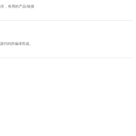
相关，有用的产品/链接
规定释出的源代码所编译而成。