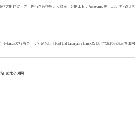
架一类，但仍然有很多让人眼前一亮的工具：Javascript 库，CSS 库 / 设计
区企业操作系统）是Linux发行版之一，它是来自于Red Hat Enterprise Linux依照开放源代码
建站
紫龙小说网