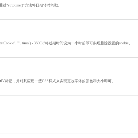
、通过“strtotime()”方法将日期转时间戳。
ookie", "", time() - 3600);”将过期时间设为一小时前即可实现删除设置的cookie。
或DIV标记，并对其应用一些CSS样式来实现更改字体的颜色和大小即可。