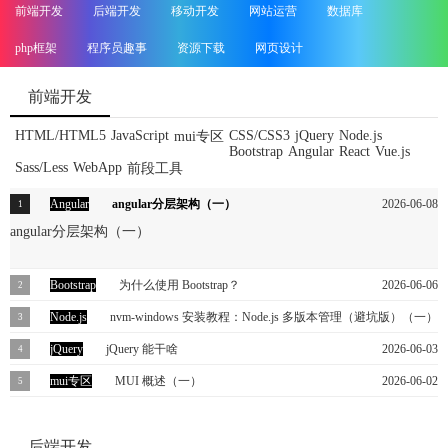
前端开发
后端开发
移动开发
网站运营
数据库
php框架
程序员趣事
资源下载
网页设计
前端开发
HTML/HTML5
JavaScript
CSS/CSS3
jQuery
Node.js
mui专区
Bootstrap
Angular
React
Vue.js
Sass/Less
WebApp
前段工具
Angular
angular分层架构（一）
2026-06-08
angular分层架构（一）
Bootstrap
为什么使用 Bootstrap？
2026-06-06
为什么使用 Bootstrap？
Node.js
nvm-windows 安装教程：Node.js 多版本管理（避坑版）（一）
nvm-windows 安装教程：Node.js 多版本管理（避坑版）
jQuery
jQuery 能干啥
2026-06-04
2026-06-03
（一）
jQuery 能干啥
mui专区
MUI 概述（一）
2026-06-02
本主题从概念上概述了多语言用户界面 (MUI) 技术、它为启用多语言
用户体验提供的平台支持，以及它为 Windows 生态系统提供的好处。
后端开发