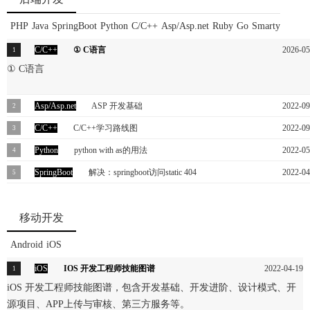
PHP
Java
SpringBoot
Python
C/C++
Asp/Asp.net
Ruby
Go
Smarty
C/C++
① C语言
2026-05
① C语言
Asp/Asp.net
ASP 开发基础
2022-09
ASP 开发基础
C/C++
C/C++学习路线图
2022-09
C/C++学习路线图
Python
python with as的用法
2022-05
python with as如何工作？
SpringBoot
解决：springboot访问static 404
2022-04
解决：springboot访问static 404，springboot遇到不能访问静态资源的情
先springboot是默认访问static的引用JSCSS路径不需要带上static如果808
移动开发
接访问静态资源
404Thisapplicationhasnoexplicitmappingfor/error,soyouareseeingthisasafallba
Android
iOS
出现这种错误访问controller一般是没问题的是静态资源没有加载到tomca
iOS
IOS 开发工程师技能图谱
2022-04-19
中看了其他帖子有说在properties中配置路径的其
iOS 开发工程师技能图谱，包含开发基础、开发进阶、设计模式、开
源项目、APP上传与审核、第三方服务等。