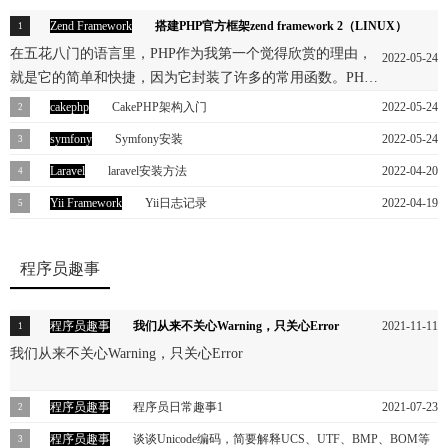
Zend Framework
搭建PHP官方框架zend framework 2（LINUX）
在五花八门的语言里，PHP作为我第一个觉得欣赏的理由，
2022-05-24
就是它的简单和快捷，因为它封装了许多的常用函数。PHP
作为网站中一种算作比较流行的语言，也产生各种优秀的框
cakephp
CakePHP架构入门
2022-05-24
架。我所接触过的有zend framework 1、think php、yii框架，
（一）简介 本文主要介绍CakePHP架构，及怎样安装配置使用此架构
symfony
Symfony安装
2022-05-24
这些框架中属zend framework似乎不太尽人意，因为作为官方
入门进行开发。（二）需求（1）了解基本PHP 代码。（2）已配置
Symfony安装：1，下载Symfony2，解压到项目根目录下面，Symfony
Laravel
laravel安装方法
2022-04-20
的框架，大家给予的期望也是比较高的，但是在国内这个框
Apache＋MySQL+PHP的开发环境。（三）正文（1） Cak
文件夹的结构如下：
架用的并不多。
laravel，laravel文档1laravel文档2安装：方法1：下载：进入要安装目
Yii Framework
Yii日志记录
2022-04-19
录path/www：执行如下命令创建一个文件名为blog的项目然后
Yii的自带组件有一个很实用的日志记录组件，使用方法可以参考Yii官
composer将laravel的文件下载到此文件下载完毕后执行composerinstall
方文档：
程序员趣事
安装laravel的依赖包及自动生成应用程序密钥
http://www.yiiframework.com/doc/guide/1.1/zh_cn/topics.logging，在文
档中提到，只要我们在应用程序配置文件中配置了log组件，那么就可
以使用
程序员趣事
我们从来不关心Warning，只关心Error
2021-11-11
我们从来不关心Warning，只关心Error
程序员趣事
程序员日常趣事1
2021-07-23
分享程序员的日常趣事：A：做IT太难了。数据越来越多，预算越来
程序员趣事
谈谈Unicode编码，简要解释UCS、UTF、BMP、BOM等