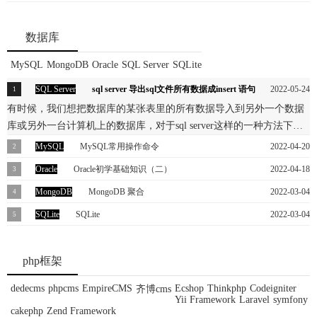
下。优化思路无非就是前端优化，asp.net页面生命周期优化，数据访
微信只是营销的一个工具，本质上和传统的营销是没有区别的，所以
站坚信明天依然美好的站长深表敬意，也深深祝愿你们的站能够发展
问优化，IIS与web.config配置优化，为了避免篇幅太长，分了四个部
大家可以利用微信做好营销。营销的过程中讲究一些的话术。下面小
的好。
数据库
分。希望大家能多点评，谢谢！
编为大家整理了一些微信营销的话术。
MySQL
MongoDB
Oracle
SQL Server
SQLite
SQL Server
sql server 导出sql文件所有数据成insert 语句
2022-05-24
有时候，我们想把数据库的某张表里的所有数据导入到另外一个数据
库或另外一台计算机上的数据库，对于sql server这样的一种方法下面
我以sql server 2008 R2,数据库是Northwind数据库为例，目标：把
MySQL
MySQL常用操作命令
2022-04-20
Northwind数据库的Orders表导出成insert语句。
MySQL常用操作命令，一、连接MySQL需要安装MySQL客户端，
Oracle
Oracle初学基础知识（二）
2022-04-18
yuminstallmysql-y1.连接到本机上的MySQL：mysql-u用户名-D库名-p
Oracle Database，又名Oracle RDBMS，简称Oracle。是甲骨文公司推出
MongoDB
MongoDB 聚合
2022-03-04
用户密码2.连接到远程主机上的MySQL：mysql-h主机地址-u用户名-D
的一款关系数据库管理系统。 Oracle数据库系统是目前世界上流行的
MongoDB中聚合(aggregate)主要用于处理数据(诸如统计平均值,求和
SQLite
SQLite
2022-03-04
库名-p用户密码 3.不登陆数据库执行MySQL命令：mysql-h主机地址-u
关系数据库管理系统，拥有可移植性好、使用方便、功能强等优点，
等)，并返回计算后的数据结果。有点类似sql语句中的 count(*)。
用户名-D库名-p用户密码-se"showdataba
SQLite，是一款轻型的数据库，是遵守ACID的关系型数据库管理系
在各类大、中、小、微机环境中都适用。 Oracle是一种高效率、可靠
统，它包含在一个相对小的C库中。它是D.RichardHipp建立的公有领
性好的、适应高吞吐量的数据库解决方案。 Oracle数据库会创建一个
php框架
域项目。它的设计目标是嵌入式的，而且已经在很多嵌入式产品中使
表空间，再创建用户，用户去创建表。
用了它，它占用资源非常的低，在嵌入式设备中，可能只需要几百K
dedecms
phpcms
EmpireCMS
Ecshop
Thinkphp
Codeigniter
齐博cms
Yii Framework
Laravel
symfony
的内存就够了。
cakephp
Zend Framework