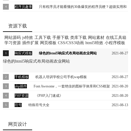
越小，好基友越来越多，女朋友越来越少。如果我想换一行怎么办？
名词
程序员趣事
只有程序员才能看懂的30条爆笑的程序员梗？超级实用和
2019-12-18
source 谈谈Unicode编码，简要解释UCS、UTF、BMP、BOM等名词
搞笑哦！（上）
2019-09-12
这是一篇程序员写给程序员的趣味读物。所谓趣味是指可以比较轻松
很多网友都认为程序员必定是非常古板，整天只会敲键盘的码农。其
资源下载
地了解一些原来不清楚的概念 ...
实这种看法是非常片面的。真正优秀的程序员，不仅精通程序的编
网站源码
js特效
工具下载
手册下载
类库下载
网站素材
在线工具箱
写，还是某些领域的专家。许多“码农”也会发生很多让人啼笑皆非的
学习资源
插件扩展
网页模板
CSS/CSS3动画
html5特效
小程序模板
趣事，这些故事你的身边有发生过吗？
响应式模板
绿色的html5响应式布局动画农业网站
2021-08-27
绿色的html5响应式布局动画农业网站
手机模板
机器人培训学校公司手机wap模板
2021-08-27
机器人培训学校公司手机wap模板
php插件
Font Awesome，一套绝佳的图标字体库和CSS框架
2021-08-20
Font Awesome为您提供可缩放的矢量图标，您可以使用CSS所提供的
PHP资源
《PHP入门速成》
2021-08-20
所有特性对它们进行更改，包括：大小、颜色、阴影或者其它任何支
《PHP入门速成》是很好的php入门资料，连数据库，分页都有介绍。
符号
特殊符号大全
2021-08-13
持的效果。
一共两组资料，一个速成，一个十天学会，其实3天就差不多了 。
特殊符号大全
网页设计