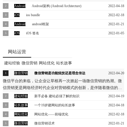
Android
Android架构 (Android Architecture)
2022-04-18
Android OS is a stack of different software components. Android
iOS
ios bundle
2022-02-18
architecture is basically divided into five sections and four layers. The
bundle就是，应用本身那个app文件，但是其实是一个文件夹
Android
android框架
2022-01-21
various sections and layers are illustrated below. Android OS是一堆不同的
我们对android有了个大致的了解，知道如何搭建android的环境及简单
iOS
iOS 签名
2022-01-05
软件组件。 Android体系结构基本上分为五个部分和四个层次。 各个
地写一个HelloWorld程序，而且知道一个android项目包括哪些文件夹
部分和层如下所示。
因为苹果的安全策略，通过签名机制保证手机上的每个app都是经过苹
和文件及相应的作用。
果认证的。安装方式：1、通过App Store安装。2、开发者可以通过
网站运营
Xcode安装。3、Ad-Hoc 测试证书打包的app，数量限制100。4、In-
House 企业版证书打包app，信任企业证书后可以使用。
建站经验
微信营销
网站优化
站长故事
微信营销
微信营销是功能炫技还是理念传达
2022-04-20
微信平台的来临，让企业让草根再一次掀起一场微信营销的热潮。微
信营销更是网络经济时代企业对营销模式的创新，是伴随着微信的火
热产生的一种网络营销方式。
建站经验
新手必备 建站必须了解的知识
2022-04-19
本文主要讲解在建站之前必须知道的一些内容，新站长们做好这些必
站长故事
一个19岁建网站的站长故事
2022-04-18
修工作对我们以后SEO和站点的排名会有很大的帮助!
一个19岁站长的建网站的故事:这世界就是这样，有很多人的电脑配置
网站优化
网站优化——前端优化
2022-02-18
很好，但只是用来游戏或看毛片，而我们这些站长中有的电脑慢的很
最近工作中需要做一个网站的优化工作，总结了几天，与大家分享
微信营销
微信营销话术
2022-01-21
却还在坚持。在此，我对那些硬件条件不是十分良好的却还在坚持做