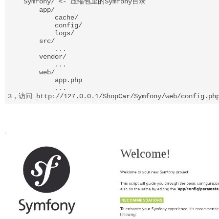
    Symfony/ <- 压缩包里的Symfony目录

        app/

            cache/

            config/

            logs/

        src/

            ...

        vendor/

            ...

        web/

            app.php

            ...

3，访问 http://127.0.0.1/ShopCar/Symfony/web/confi