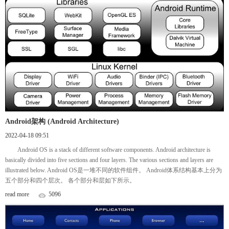
Android架构 (Android Architecture)
2022-04-18 09:51
Android OS is a stack of different software components. Android architecture is
basically divided into five sections and four layers. The various sections and layers are
illustrated below. Android OS是一堆不同的软件组件。 Android体系结构基本上分为
五个部分和四个层次。 各个部分和层如下所示。
read more
5096