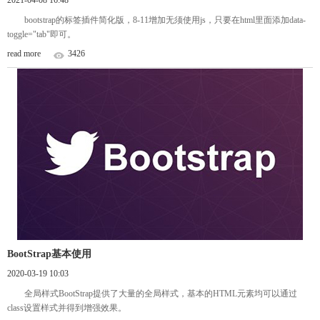
bootstrap的标签插件简化版，8-11增加无须使用js，只要在html里面添加data-
toggle="tab"即可。
read more
3426
BootStrap基本使用
2020-03-19 10:03
全局样式BootStrap提供了大量的全局样式，基本的HTML元素均可以通过
class设置样式并得到增强效果。