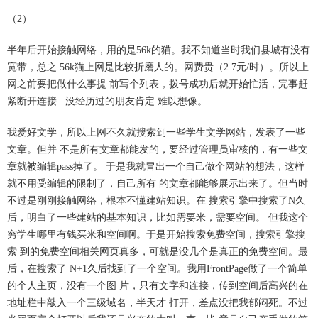
（2）
半年后开始接触网络，用的是56k的猫。我不知道当时我们县城有没有
宽带，总之 56k猫上网是比较折磨人的。网费贵（2.7元/时）。所以上
网之前要把做什么事提 前写个列表，拨号成功后就开始忙活，完事赶
紧断开连接...没经历过的朋友肯定 难以想像。
我爱好文学，所以上网不久就搜索到一些学生文学网站，发表了一些
文章。但并 不是所有文章都能发的，要经过管理员审核的，有一些文
章就被编辑pass掉了。 于是我就冒出一个自己做个网站的想法，这样
就不用受编辑的限制了，自己所有 的文章都能够展示出来了。但当时
不过是刚刚接触网络，根本不懂建站知识。在 搜索引擎中搜索了N久
后，明白了一些建站的基本知识，比如需要米，需要空间。 但我这个
穷学生哪里有钱买米和空间啊。于是开始搜索免费空间，搜索引擎搜
索 到的免费空间相关网页真多，可就是没几个是真正的免费空间。最
后，在搜索了 N+1久后找到了一个空间。我用FrontPage做了一个简单
的个人主页，没有一个图 片，只有文字和连接，传到空间后高兴的在
地址栏中敲入一个三级域名，半天才 打开，差点没把我郁闷死。不过