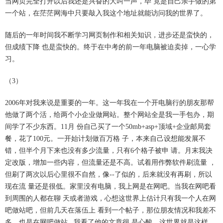
当网页完全打开以后我还是兴奋的大叫一声，毕 竟是自己亲手做的第
一个站，在茫茫网海中只要敲入我这个地址就能访问我的世界了。
随后的一年时间我不断学习网页制作和相关知识，进步还是蛮快的，
但成绩下降 也是蛮快的。终于在中考的前一年电脑被迫卖掉，一心学
习。
（3）
2006年对我来说是重要的一年。这一年我在一个开电脑行的朋友那帮
他做了两个活，给两个小企业做网站。整个网站全是我一手包办，期
间学了不少东西。11月 份自己买了一个50mb+asp+顶域+企业邮局套
餐，花了100元。一开始计划做百万格 子，本来自己设想能发展不
错，但半个月下来也没有多少流量，只有6个格子被申 请。月末我决
定改版，增加一些内容，但流量还是不高。试着用作弊软件刷流量 ，
但刷了两次以后心里很不自然，像--了似的，后来就没有再刷，所以
现在流 量还是很低。家里没有电脑，我上网是在网吧。当我在网吧看
到周围的人都在聊 天或者游戏，心想这世界上估计只有我一个人在网
吧做站吧，但前几天在落伍上 看到一个帖子，那位朋友情况和我差不
多，也是在网吧做站...我看了他的文章很 是心酸。这世界就是这样，