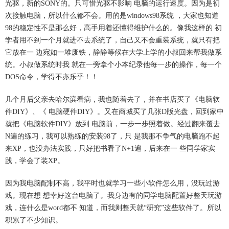
光驱，新的SONY的。只可惜光驱不影响 电脑的运行速度。因为是初
次接触电脑，所以什么都不会。用的是windows98系统 ，大家也知道
98的稳定性不是那么好，高手用着还懂得维护什么的。像我这样的 初
学者用不到一个月就进不去系统了，自己又不会重装系统，就只有把
它放在一 边宛如一堆废铁，静静等候在大学上学的小叔回来帮我做系
统。小叔做系统时我 就在一旁拿个小本纪录他每一步的操作，每一个
DOS命令，学得不亦乐乎！！
几个月后父亲去哈尔滨看病，我也随着去了，并在书店买了《电脑软
件DIY》、《 电脑硬件DIY》。又在商城买了几张D版光盘，回到家中
就把《电脑软件DIY》放到 电脑前，一步一步照着做。经过翻来覆去
N遍的练习，我可以熟练的安装98了，只 是我那不争气的电脑跑不起
来XP，也没办法实践，只好把书看了N+1遍，后来在一 些同学家实
践，学会了装XP。
因为我电脑配制不高，我平时也就学习一些小软件怎么用，没玩过游
戏。现在想 想幸好这台电脑了。我身边有的同学电脑配置好整天玩游
戏，连什么是word都不 知道，而我则整天就“研究”这些软件了。所以
积累了不少知识。