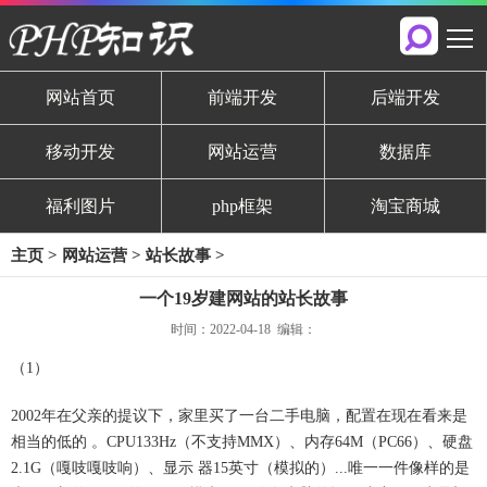
网站首页
前端开发
后端开发
移动开发
网站运营
数据库
福利图片
php框架
淘宝商城
主页
>
网站运营
>
站长故事
>
一个19岁建网站的站长故事
时间：2022-04-18 编辑：
（1）
2002年在父亲的提议下，家里买了一台二手电脑，配置在现在看来是
相当的低的 。CPU133Hz（不支持MMX）、内存64M（PC66）、硬盘
2.1G（嘎吱嘎吱响）、显示 器15英寸（模拟的）...唯一一件像样的是