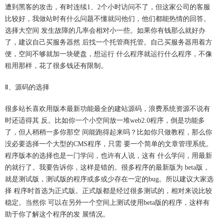
遭到黑客的攻击，有时连续1、2个小时访问不了，但这家公司的客服
比较好，我做站时有什么问题不懂就问他们，他们都能热情的回答。
选择大空间 发生故障的几率会相对小一些。如果你有钱那么就好办
了，建议自己买服务器然 后找一个托管商托管。自己买服务器用着方
便，空间不够就加一块硬盘，想运行 什么程序就运行什么程序，不像
租用那样，花了很多钱还有限制。
Ⅱ、源码的选择
很多站长喜欢用版本最新功能最全的建站源码，浪费系统资源不说有
时还适得其 反。比如你一个小空间放一堆web2.0程序，倒是功能多
了，但人稍稍一多你那空 间能跑得起来吗？比如你只做教程，那么你
没必要选择一个大型的CMS程序，只需 要一个简单的文章管理系统。
程序版本的选择也是一门学问，也许有人说，这有 什么学问，用最新
的就行了。我要告诉你，这样是错的。很多程序的最新版为 beta版，
就是测试版，测试版的程序或多或少存在一定的bug。所以建议大家选
择 程序时首选为正式版。正式版都是经过很多测试的，相对来说比较
稳定。当然你 可以在另外一个空间上测试使用beta版的程序，这样有
助于你了解这个程序的发 展情况。