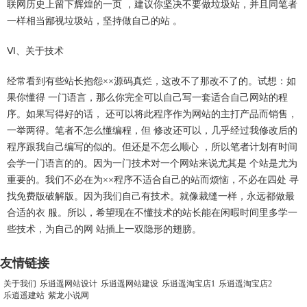
联网历史上留下辉煌的一页 ，建议你坚决不要做垃圾站，并且同笔者
一样相当鄙视垃圾站，坚持做自己的站 。
Ⅵ、关于技术
经常看到有些站长抱怨××源码真烂，这改不了那改不了的。试想：如
果你懂得 一门语言，那么你完全可以自己写一套适合自己网站的程
序。如果写得好的话， 还可以将此程序作为网站的主打产品而销售，
一举两得。笔者不怎么懂编程，但 修改还可以，几乎经过我修改后的
程序跟我自己编写的似的。但还是不怎么顺心 ，所以笔者计划有时间
会学一门语言的的。因为一门技术对一个网站来说尤其是 个站是尤为
重要的。我们不必在为××程序不适合自己的站而烦恼，不必在四处 寻
找免费版破解版。因为我们自己有技术。就像裁缝一样，永远都做最
合适的衣 服。所以，希望现在不懂技术的站长能在闲暇时间里多学一
些技术，为自己的网 站插上一双隐形的翅膀。
友情链接
关于我们
乐逍遥网站设计
乐逍遥网站建设
乐逍遥淘宝店1
乐逍遥淘宝店2
乐逍遥建站
紫龙小说网