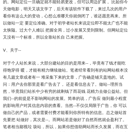
的。网站定位一旦确定就不能轻易更改，但可以周边扩展 。比如你今
天做电影，明天又该文学了，后天有该软件下载了，来过几次的用户
看你有这么大的变动，心想么准哪天你就倒闭了，谁还愿意再来。所
以做站一定 要定位准确。对于初学者站长来说定位即不能太广也不能
太狭隘。过大个人难以 把握全局，过小发展又受到限制。但网站定位
又没有一个标准，所以全靠站长自 己来把握。
Ⅴ、关于--
对于个人站长来说，大部分建站的目的是用来--，毕竟有了钱才能吃
得饱穿得 暖，才能有精力继续做站。笔者经常看到有的站网站根本没
有几篇文章或者有一 堆采集下来的文章，广告确是铺天盖地的。试
问：用户去你那里是看广告去了， 还是看信息去了。做站--理所当
然，毕竟我们站长中少有穷的就剩钱了而花钱 花精力去做公益站。但
我们--的前提是不影响网站的发展。简单的说，广告应 做到最小程度
的影响用户对其信息内容的查看。当然--不仅仅局限于广告，你 可以
做自己的产品，或者需要付费才能看到你所特有的信息。总之做站首
先要把 站做好，其次是--。而网站若是做好了自然而然就会盈利了。
笔者相当鄙视垃 圾站，所以，如果你想借助网站而长久发展，而在互