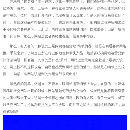
网站有了排名成了唯一追求，这第一步就走错了。我们随便找一些品牌，比
如格力、海尔、小米……等等，在搜索引擎输入相关关键词，这些企业网站的都
是排在第一位的，而且打开网站，也没有做什么优化，可是人家很容易就做到了
第一。而且这些品牌即使做到第一，也没有停止修炼，不断的通过各种新闻渠道
不停的曝光各种新闻……所以，网站运营做到关键词第一固然重要，但是，成为
唯一的目标，那么，网站运营者将终生在第一层修炼中徘徊。
那么，有人会问，你说的三层内功都包括啥?简单的说，就是在精通各种网络
推广手段之后，了解企业所在行业的地位和拳头产品，然后要明确网站运营要解
决什么问题，排名第一的目的是什么?最后，网站运营策略完全超越了最初的设
想，网上找不到这样攻略，自己也感受到网站运营的魅力，那就是在细节上的挖
掘，一句话，将网站该起到的作用全部表现出来!
虽然说的简单，做起来并不容易，以网站运营细节上来说，在微信、自媒体
等移动社交网站出现的时候，网站该如何巧妙与之结合。或者还是抱着搜索引擎
的大腿继续走下去，这是一个值得思考的问题，因为有人说，有了公众号，就可
以放弃网站了，持这种观点的人不在少数，而且言之凿凿，面对这样的困境，如
何解决呢?