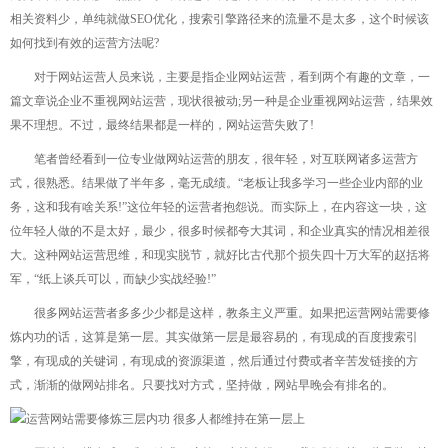
相关资料少，单纯就做SEO优化，搜索引擎路径来的流量不是太多，这个时候该
如何找到有效的运营方法呢?
对于网站运营人员来说，主要是指企业网站运营，看到两个有趣的文章，一
篇文章说企业不重视网站运营，现状很被动;另一种是企业重视网站运营，结果效
果不理想。不过，最终结果都是一样的，网站运营失败了!
笔者曾经看到一位专业做网站运营的朋友，很年轻，对互联网诸多运营方
式，很熟悉。结果做了半年多，毫无成绩。“老板让我多学习一些企业内部的业
务，这和我有啥关系!”这位年轻的运营者抱怨说。而实际上，在内容这一块，这
位年轻人做的不是太好，最少，很多时候都夸大其词，和企业真实的情况相差很
大。这种网站运营思维，和现实脱节，就好比古代那个损失四十万大军的赵括将
军，“纸上谈兵可以，而缺少实战经验!”
很多网站运营者多多少少都是这样，教条主义严重。如果把运营网站需要修
炼内功的话，这算是第一层。其实做第一层是最容易的，有现成的百度搜索引
擎，有现成的关键词，有现成的资源渠道，然后通过付费或者辛苦发链接的方
式，渐渐的做网站排名。只要找对方式，坚持做，网站早晚会有排名的。